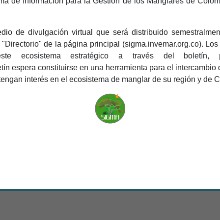
a de Información para la Gestión de los Manglares de Colombi
io de divulgación virtual que será distribuido semestralment
 "Directorio" de la página principal (sigma.invemar.org.co). Lo
te ecosistema estratégico a través del boletín, p
letín espera constituirse en una herramienta para el intercambi
tengan interés en el ecosistema de manglar de su región y de 