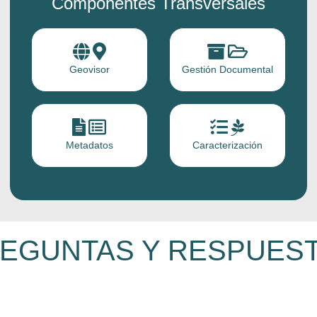
Componentes Transversales
Geovisor
Gestión Documental
Metadatos
Caracterización
EGUNTAS Y RESPUES