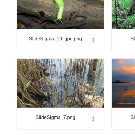
SlideSigma_19_.jpg.png
S
SlideSigma_7.png
S