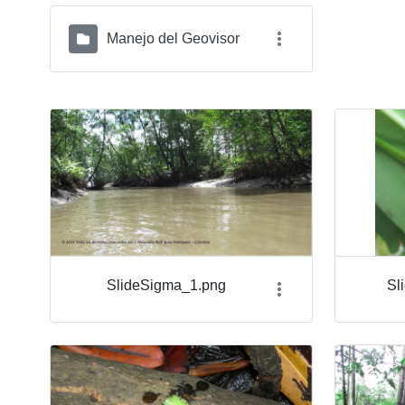
Manejo del Geovisor
SlideSigma_1.png
Sl