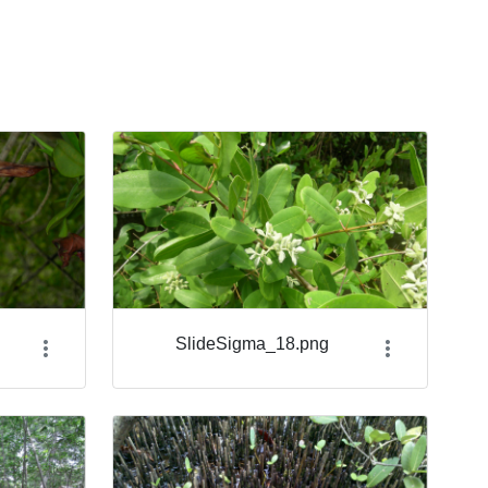
SlideSigma_18.png