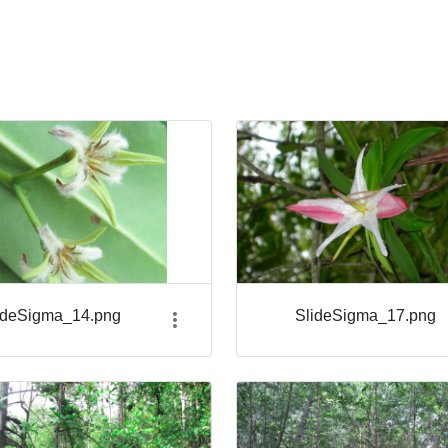
ideSigma_14.png
SlideSigma_17.png