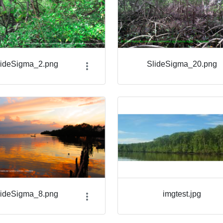
lideSigma_2.png
SlideSigma_20.png
lideSigma_8.png
imgtest.jpg