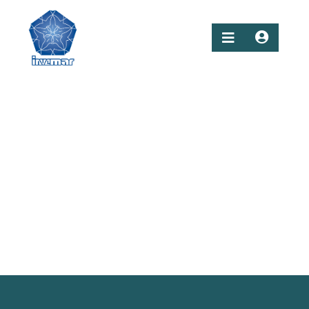
Previous
Next
Piñuelo (Pelliciera rhizophorae)
Caño Salado, Cispatá. Córdoba. Autor: Selene Rojas
Aguirre-Invemar