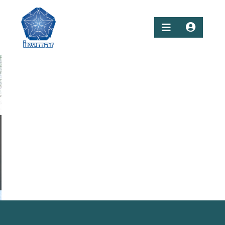
Previous
Next
Piñuelo (Pelliciera rhizophorae)
Caño Salado, Cispatá. Córdoba. Autor: Selene Rojas
Aguirre-Invemar