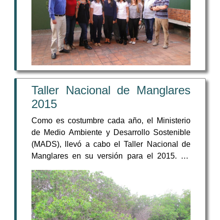
proceso de implementación del Protocolo
Nacional de Monitoreo de Manglares-PNMM,
organizada por el MADS y ASOCARS.
Taller Nacional de Manglares
2015
Como es costumbre cada año, el Ministerio
de Medio Ambiente y Desarrollo Sostenible
(MADS), llevó a cabo el Taller Nacional de
Manglares en su versión para el 2015. En
esta ocasión, el evento fue realizado con el
apoyo de Corpoguajira en la ciudad de
Riohacha entre del 17 al 20 de Noviembre. Al
Taller atendieron representantes de las
Corporaciones Autónomas Regionales de los