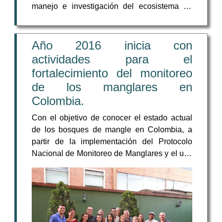
manejo e investigación del ecosistema de
manglar en Colombia; el Sistema de
Información para la Gestión de los Manglares
de Colombia-SIGMA, inicia la distribución de
Año 2016 inicia con
su Boletín Informativo.
actividades para el
fortalecimiento del monitoreo
de los manglares en
Colombia.
Con el objetivo de conocer el estado actual
de los bosques de mangle en Colombia, a
partir de la implementación del Protocolo
Nacional de Monitoreo de Manglares y el uso
del Sistema de Información para la Gestión
de los Manglares de Colombia (SIGMA), el
pasado 2 de marzo de 2016 se llevó acabo
en la ciudad de Bogotá, la socialización y
divulgación de resultados generados en el