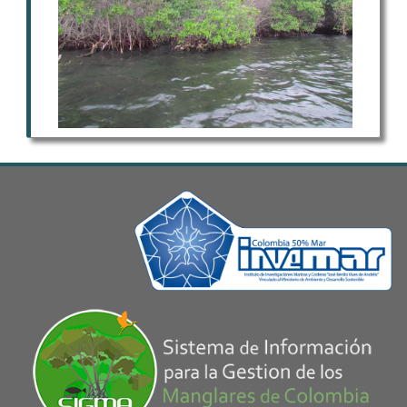
departamentos de Chocó (Codechocó),
Cauca (CRC), Córdoba (CVS), San Andrés,
Providencia y Santa Catalina (Coralina), La
Guajira (Corpoguajira), Atlántico (CRA);
Parques Nacionales Naturales (SFF Ciénaga
Grande de Santa Marta); Conservación
Internacional (CI) y el Instituto de
Investigaciones Marinas y Costeras "José
Benito Vives de Andréis" (INVEMAR).