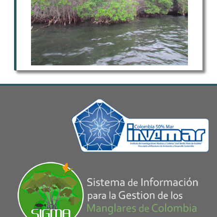
departamentos de Chocó (Codechocó),
Cauca (CRC), Córdoba (CVS), San Andrés,
Providencia y Santa Catalina (Coralina), La
Guajira (Corpoguajira), Atlántico (CRA);
Parques Nacionales Naturales (SFF Ciénaga
Grande de Santa Marta); Conservación
Internacional (CI) y el Instituto de
Investigaciones Marinas y Costeras "José
Benito Vives de Andréis" (INVEMAR).