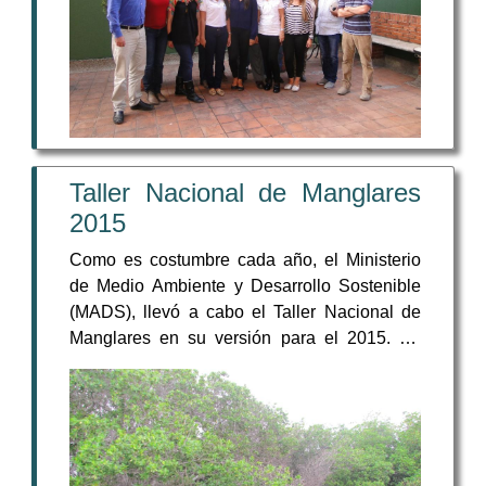
Nacional de Monitoreo de Manglares-PNMM,
organizada por el MADS y ASOCARS.
Taller Nacional de Manglares
2015
Como es costumbre cada año, el Ministerio
de Medio Ambiente y Desarrollo Sostenible
(MADS), llevó a cabo el Taller Nacional de
Manglares en su versión para el 2015. En
esta ocasión, el evento fue realizado con el
apoyo de Corpoguajira en la ciudad de
Riohacha entre del 17 al 20 de Noviembre. Al
Taller atendieron representantes de las
Corporaciones Autónomas Regionales de los