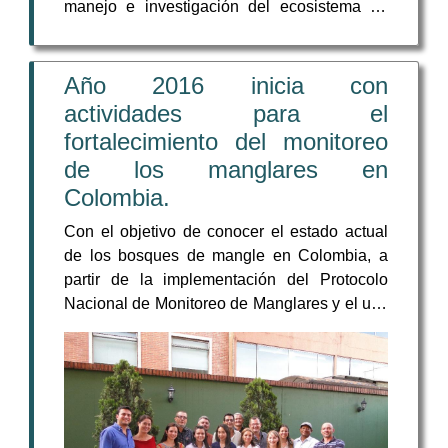
manejo e investigación del ecosistema de
manglar en Colombia; el Sistema de
Información para la Gestión de los Manglares
de Colombia-SIGMA, inicia la distribución de
Año 2016 inicia con
su Boletín Informativo.
actividades para el
fortalecimiento del monitoreo
de los manglares en
Colombia.
Con el objetivo de conocer el estado actual
de los bosques de mangle en Colombia, a
partir de la implementación del Protocolo
Nacional de Monitoreo de Manglares y el uso
del Sistema de Información para la Gestión
de los Manglares de Colombia (SIGMA), el
pasado 2 de marzo de 2016 se llevó acabo
en la ciudad de Bogotá, la socialización y
divulgación de resultados generados en el
proceso de implementación del Protocolo