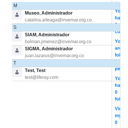
M
You
Museo, Administrador
have
catalina.arteaga@invemar.org.co
0
S
conne
SIAM, Administrador
You
holman.jimenez@invemar.org.co
are
SIGMA, Administrador
follow
juan.lazarus@invemar.org.co
0
T
peopl
Test, Test
test@liferay.com
You
have
0
follow
View
my
0