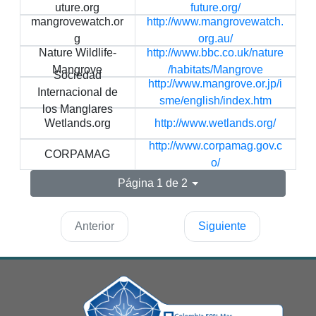
uture.org
future.org/
mangrovewatch.or
http://www.mangrovewatch.
g
org.au/
Nature Wildlife-
http://www.bbc.co.uk/nature
Mangrove
/habitats/Mangrove
Sociedad
http://www.mangrove.or.jp/i
Internacional de
sme/english/index.htm
los Manglares
Wetlands.org
http://www.wetlands.org/
http://www.corpamag.gov.c
CORPAMAG
o/
Página 1 de 2
Anterior
Siguiente