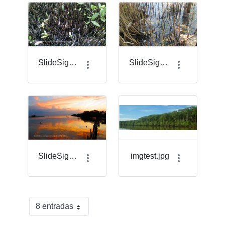
SlideSigma_21.png
SlideSigma_7.png
SlideSigma_8.png
imgtest.jpg
8 entradas
Por página